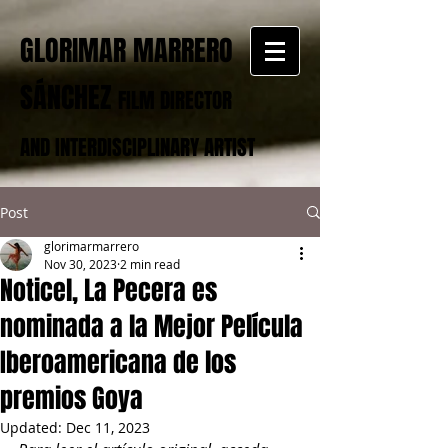
GLORIMAR MARRERO
SÁNCHEZ
FILM DIRECTOR
AND INTERDISCIPLINARY ARTIST
Post
glorimarmarrero
Nov 30, 2023
2 min read
Noticel, La Pecera es
nominada a la Mejor Película
Iberoamericana de los
premios Goya
Updated:
Dec 11, 2023