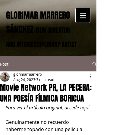
GLORIMAR MARRERO
SÁNCHEZ
FILM DIRECTOR
AND INTERDISCIPLINARY ARTIST
Post
glorimarmarrero
Aug 24, 2023
3 min read
Movie Network PR, LA PECERA:
UNA POESÍA FÍLMICA BORICUA
Para ver el artículo original, accede 
aquí
.
Genuinamente no recuerdo 
haberme topado con una película 