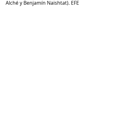
Alché y Benjamín Naishtat). EFE
La Pecera
Forqué
Recent Posts
See All