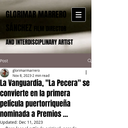
GLORIMAR MARRERO
SÁNCHEZ
FILM DIRECTOR
AND INTERDISCIPLINARY ARTIST
Post
glorimarmarrero
Nov 8, 2023
2 min read
La Vanguardia, "La Pecera" se
convierte en la primera
película puertorriqueña
nominada a Premios ...
Updated:
Dec 11, 2023