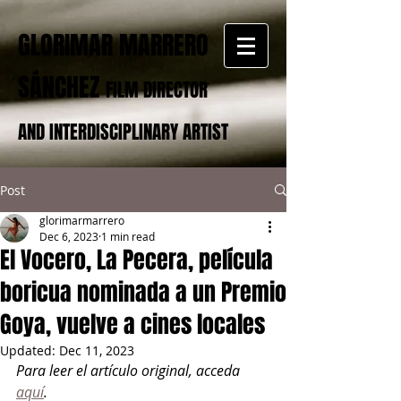
GLORIMAR MARRERO
SÁNCHEZ
FILM DIRECTOR
AND INTERDISCIPLINARY ARTIST
Post
glorimarmarrero
Dec 6, 2023
1 min read
El Vocero, La Pecera, película
boricua nominada a un Premio
Goya, vuelve a cines locales
Updated:
Dec 11, 2023
Para leer el artículo original, acceda 
aquí
.