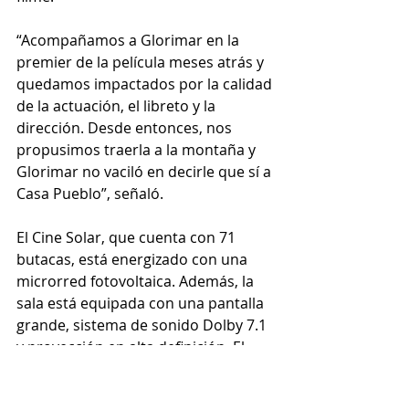
“Acompañamos a Glorimar en la 
premier de la película meses atrás y 
quedamos impactados por la calidad 
de la actuación, el libreto y la 
dirección. Desde entonces, nos 
propusimos traerla a la montaña y 
Glorimar no vaciló en decirle que sí a 
Casa Pueblo”, señaló.
El Cine Solar, que cuenta con 71 
butacas, está energizado con una 
microrred fotovoltaica. Además, la 
sala está equipada con una pantalla 
grande, sistema de sonido Dolby 7.1 
y proyección en alta definición. El 
acogedor espacio es un oasis para 
los amantes del cine en la montaña, 