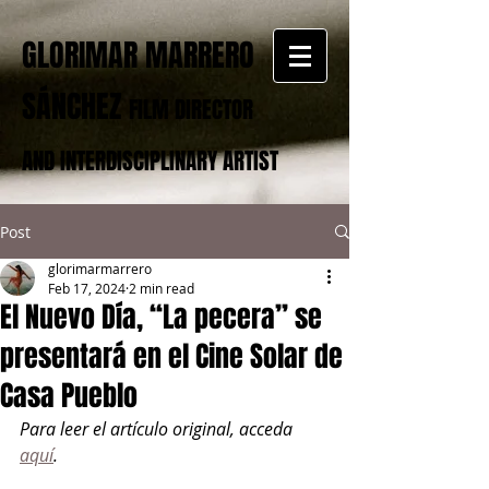
GLORIMAR MARRERO
SÁNCHEZ
FILM DIRECTOR
AND INTERDISCIPLINARY ARTIST
Post
glorimarmarrero
Feb 17, 2024
2 min read
El Nuevo Día, “La pecera” se
presentará en el Cine Solar de
Casa Pueblo
Para leer el artículo original, acceda 
aquí
. 